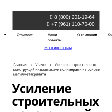
8 (800) 201-19-64
+7 (961) 110-70-00
Обратный звонок
Стоимость
Наши
О компании
Ко
order@injectir.ru
объекты
Мы в инстаграм
Главная
›
Услуги
›
Усиление строительных
конструкций низковязкими полимерами на основе
метилметакрилата
Усиление
строительных